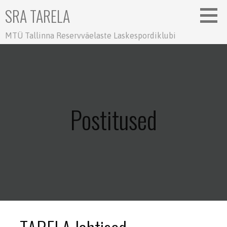
Skip
SRA TARELA
to
content
MTÜ Tallinna Reservväelaste Laskespordiklubi
Postitused